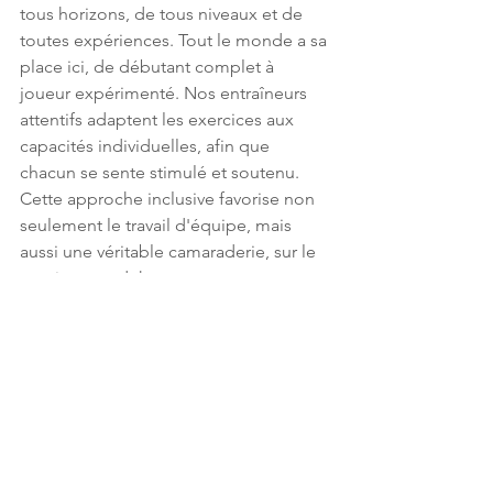
tous horizons, de tous niveaux et de 
toutes expériences. Tout le monde a sa 
place ici, de débutant complet à 
joueur expérimenté. Nos entraîneurs 
attentifs adaptent les exercices aux 
capacités individuelles, afin que 
chacun se sente stimulé et soutenu. 
Cette approche inclusive favorise non 
seulement le travail d'équipe, mais 
aussi une véritable camaraderie, sur le 
terrain et en dehors.
Quel que soit le niveau de stress de ma 
journée, l'entraînement le transforme 
toujours - je quitte chaque séance avec 
le sourire. C'est la magie du rugby et 
de cette équipe. Si vous êtes un tant 
soit peu curieux, sautez le pas et 
rejoignez-nous. Vous ne le regretterez 