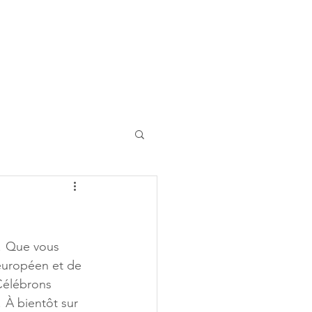
! Que vous 
européen et de 
Célébrons 
! À bientôt sur 