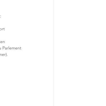
t
ort
éen
au Parlement 
mer).