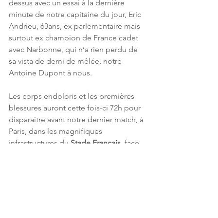
dessus avec un essai à la dernière 
minute de notre capitaine du jour, Eric 
Andrieu, 63ans, ex parlementaire mais 
surtout ex champion de France cadet 
avec Narbonne, qui n’a rien perdu de 
sa vista de demi de mêlée, notre 
Antoine Dupont à nous. 
Les corps endoloris et les premières 
blessures auront cette fois-ci 72h pour 
disparaitre avant notre dernier match, à 
Paris, dans les magnifiques 
infrastructures du 
Stade Français
, face 
aux britanniques. Europe vs Royaume-
Uni. Quelle symbolique pour finir ce 
tournoi ! Pas besoin de se motiver 
pour jouer contre nos amis 
britanniques mais un regret immense 
et une tache indélébile quand on doit, 